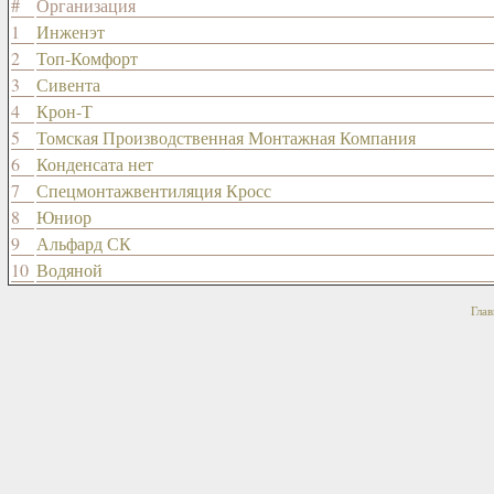
#
Организация
1
Инженэт
2
Топ-Комфорт
3
Сивента
4
Крон-Т
5
Томская Производственная Монтажная Компания
6
Конденсата нет
7
Спецмонтажвентиляция Кросс
8
Юниор
9
Альфард СК
10
Водяной
Глав