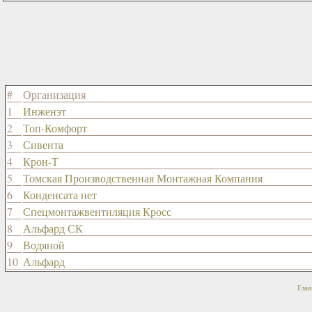
#
Организация
1
Инженэт
2
Топ-Комфорт
3
Сивента
4
Крон-Т
5
Томская Производственная Монтажная Компания
6
Конденсата нет
7
Спецмонтажвентиляция Кросс
8
Альфард СК
9
Водяной
10
Альфард
Глав