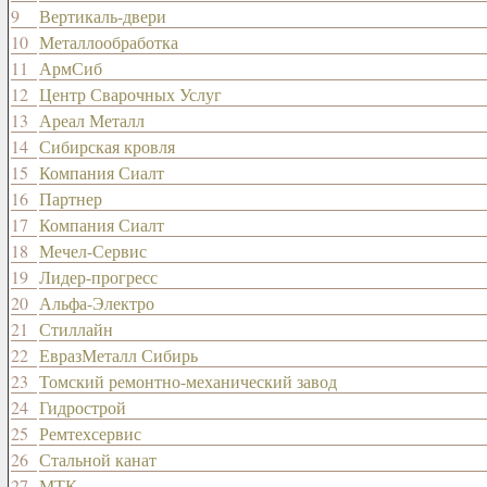
9
Вертикаль-двери
10
Металлообработка
11
АрмСиб
12
Центр Сварочных Услуг
13
Ареал Металл
14
Сибирская кровля
15
Компания Сиалт
16
Партнер
17
Компания Сиалт
18
Мечел-Сервис
19
Лидер-прогресс
20
Альфа-Электро
21
Стиллайн
22
ЕвразМеталл Сибирь
23
Томский ремонтно-механический завод
24
Гидрострой
25
Ремтехсервис
26
Стальной канат
27
МТК