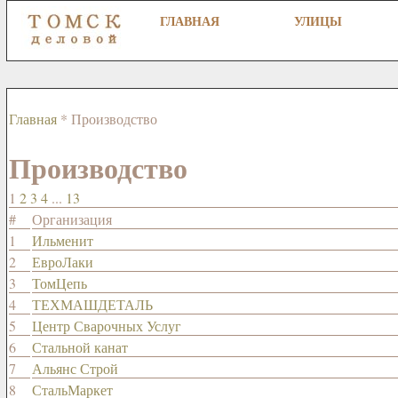
ГЛАВНАЯ
УЛИЦЫ
Главная
* Производство
Производство
1
2
3
4
...
13
#
Организация
1
Ильменит
2
ЕвроЛаки
3
ТомЦепь
4
ТЕХМАШДЕТАЛЬ
5
Центр Сварочных Услуг
6
Стальной канат
7
Альянс Строй
8
СтальМаркет