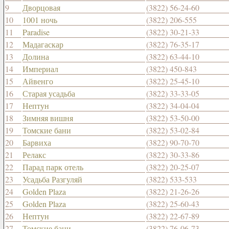
9
Дворцовая
(3822) 56-24-60
10
1001 ночь
(3822) 206-555
11
Paradise
(3822) 30-21-33
12
Мадагаскар
(3822) 76-35-17
13
Долина
(3822) 63-44-10
14
Империал
(3822) 450-843
15
Айвенго
(3822) 25-45-10
16
Старая усадьба
(3822) 33-33-05
17
Нептун
(3822) 34-04-04
18
Зимняя вишня
(3822) 53-50-00
19
Томские бани
(3822) 53-02-84
20
Барвиха
(3822) 90-70-70
21
Релакс
(3822) 30-33-86
22
Парад парк отель
(3822) 20-25-07
23
Усадьба Разгуляй
(3822) 533-533
24
Golden Plaza
(3822) 21-26-26
25
Golden Plaza
(3822) 25-60-43
26
Нептун
(3822) 22-67-89
27
Томские бани
(3822) 76-06-73