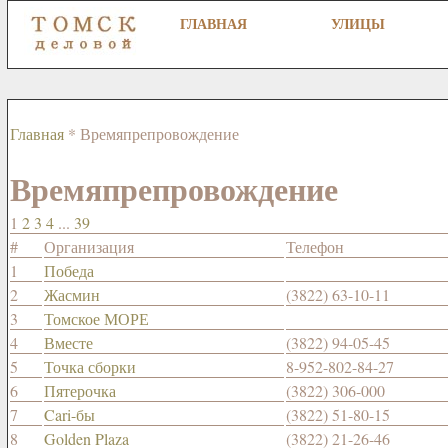
ГЛАВНАЯ
УЛИЦЫ
Главная
* Времяпрепровождение
Времяпрепровождение
1
2
3
4
...
39
#
Организация
Телефон
1
Победа
2
Жасмин
(3822) 63-10-11
3
Томское МОРЕ
4
Вместе
(3822) 94-05-45
5
Точка сборки
8-952-802-84-27
6
Пятерочка
(3822) 306-000
7
Cari-бы
(3822) 51-80-15
8
Golden Plaza
(3822) 21-26-46