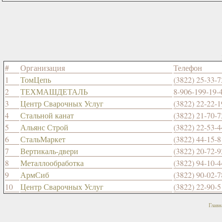
#
Организация
Телефон
1
ТомЦепь
(3822) 25-33-7
2
ТЕХМАШДЕТАЛЬ
8-906-199-19-
3
Центр Сварочных Услуг
(3822) 22-22-1
4
Стальной канат
(3822) 21-70-7
5
Альянс Строй
(3822) 22-53-4
6
СтальМаркет
(3822) 44-15-8
7
Вертикаль-двери
(3822) 20-72-9
8
Металлообработка
(3822) 94-10-4
9
АрмСиб
(3822) 90-02-7
10
Центр Сварочных Услуг
(3822) 22-90-5
Главн