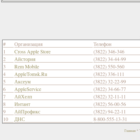
#
Организация
Телефон
1
Cross Apple Store
(3822) 346-346
2
Айстория
(3822) 34-44-99
3
Rem Mobile
(3822) 550-560
4
AppleTomsk.Ru
(3822) 336-111
5
Аксеум
(3822) 32-22-99
6
AppleService
(3822) 34-66-77
7
АйХелп
(3822) 32-11-11
8
Интант
(3822) 56-00-56
9
АйПрофикс
(3822) 94-22-11
10
ДНС
8-800-555-13-31
Главная
*